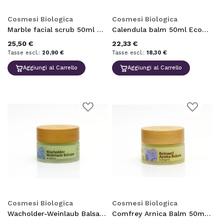
Cosmesi Biologica
Cosmesi Biologica
Marble facial scrub 50ml EcoBio
Calendula balm 50ml EcoBio
25,50 €
22,33 €
20,90 €
18,30 €
Aggiungi al Carrello
Aggiungi al Carrello
Aggiungi
Aggiungi
alla
alla
lista
lista
desideri
desideri
Cosmesi Biologica
Cosmesi Biologica
Wacholder-Weinlaub Balsam 50ml EcoBio
Comfrey Arnica Balm 50ml EcoBio