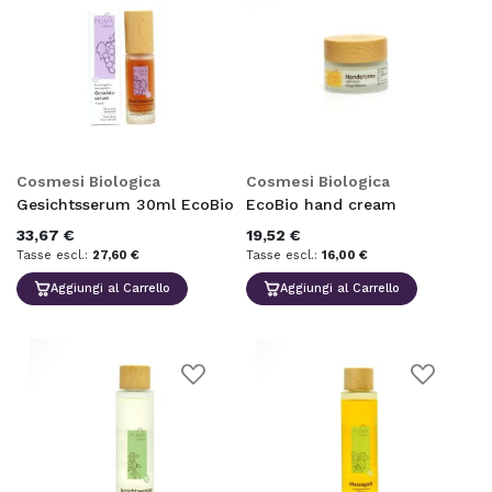
Aggiungi
Aggiungi
alla
alla
lista
lista
desideri
desideri
Cosmesi Biologica
Cosmesi Biologica
Gesichtsserum 30ml EcoBio
EcoBio hand cream
33,67 €
19,52 €
27,60 €
16,00 €
Aggiungi al Carrello
Aggiungi al Carrello
Aggiungi
Aggiungi
alla
alla