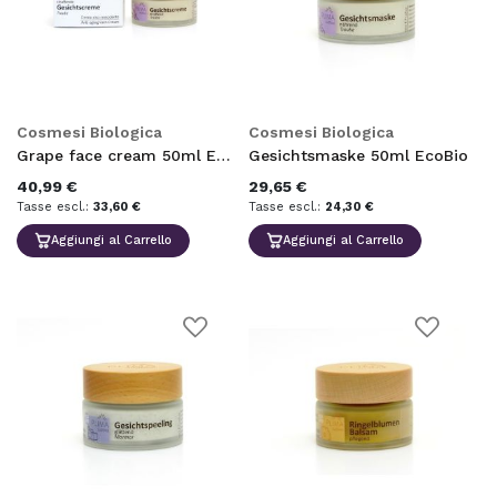
lista
lista
desideri
desideri
Cosmesi Biologica
Cosmesi Biologica
Grape face cream 50ml EcoBio
Gesichtsmaske 50ml EcoBio
40,99 €
29,65 €
33,60 €
24,30 €
Aggiungi al Carrello
Aggiungi al Carrello
Aggiungi
Aggiungi
alla
alla
lista
lista
desideri
desideri