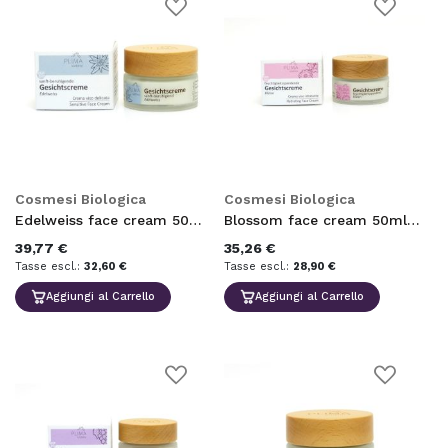
Aggiungi
Aggiungi
alla
alla
lista
lista
desideri
desideri
Cosmesi Biologica
Cosmesi Biologica
Edelweiss face cream 50ml EcoBio
Blossom face cream 50ml EcoBio
39,77 €
35,26 €
32,60 €
28,90 €
Aggiungi al Carrello
Aggiungi al Carrello
Aggiungi
Aggiungi
alla
alla