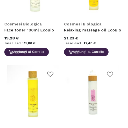
lista
lista
desideri
desideri
Cosmesi Biologica
Cosmesi Biologica
Face toner 100ml EcoBio
Relaxing massage oil EcoBio
19,28 €
21,23 €
15,80 €
17,40 €
Aggiungi al Carrello
Aggiungi al Carrello
Aggiungi
Aggiungi
alla
alla
lista
lista
desideri
desideri