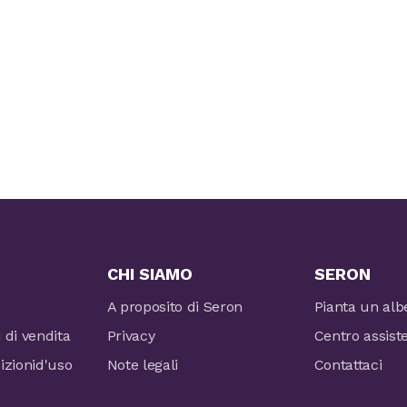
CHI SIAMO
SERON
A proposito di Seron
Pianta un alb
i di vendita
Privacy
Centro assist
izionid'uso
Note legali
Contattaci