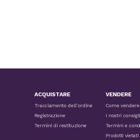
ACQUISTARE
VENDERE
Tracciamento dell'ordine
Come vendere
Registrazione
I nostri consigl
Termini di restituzione
Termini e cond
Prodotti vietati