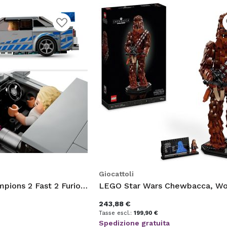
Aggiungi
A
alla
a
lista
l
desideri
d
Giocattoli
LEGO Speed Champions 2 Fast 2 Furious Nissan Skyline
243,88 €
199,90 €
a
Spedizione gratuita