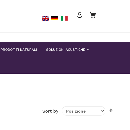
Carrello
PRODOTTI NATURALI
SOLUZIONI ACUSTICHE
Impost
Sort by
la
direzio
decresc