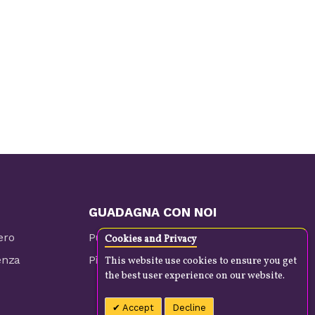
GUADAGNA CON NOI
ero
Pubblicizza i tuoi prodotti
Cookies and Privacy
enza
Piani tariffari
This website use cookies to ensure you get
the best user experience on our website.
Accept
Decline