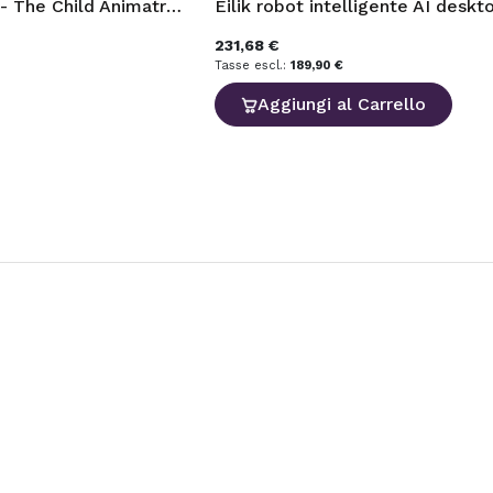
Hasbro Star Wars - The Child Animatronic Edition, Giocattolo con Oltre 25 Combinazioni di Suoni e movimenti
231,68 €
189,90 €
a
Aggiungi al Carrello