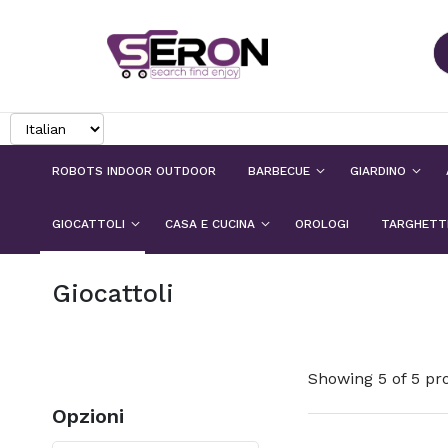
Ca
ROBOTS INDOOR OUTDOOR
BARBECUE
GIARDINO
GIOCATTOLI
CASA E CUCINA
OROLOGI
TARGHETTE
Giocattoli
Showing
5
of
5
pr
Opzioni