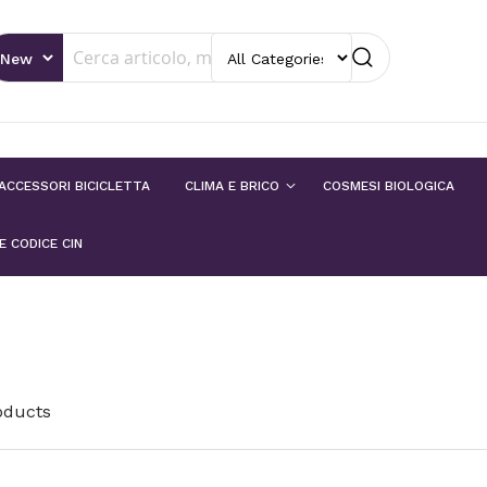
Search
Search
tegory
ACCESSORI BICICLETTA
CLIMA E BRICO
COSMESI BIOLOGICA
 CODICE CIN
oducts