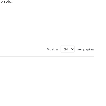
Eilik robot intelligente AI desktop robot vocale per animali domestici giocattoli elettronici educativi
Mostra
per pagina