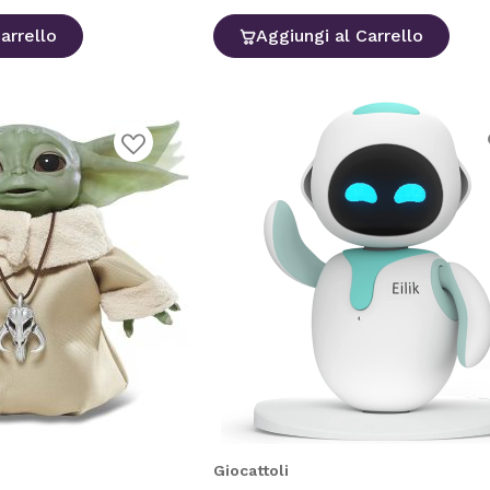
arrello
Aggiungi al Carrello
A
Aggiungi
a
alla
l
lista
d
desideri
Giocattoli