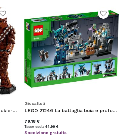
ggiungi
Aggiungi
lla
alla
ista
lista
esideri
desideri
Giocattoli
LEGO Star Wars Chewbacca, Wookie-Figur
LEGO 21246 La battaglia buia e profonda
79,18 €
64,90 €
Spedizione gratuita