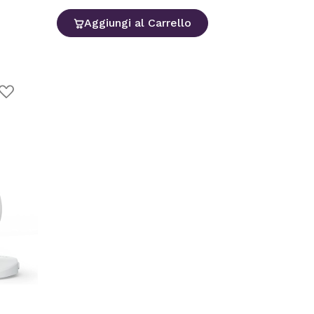
Aggiungi al Carrello
ggiungi
lla
ista
esideri