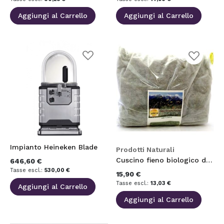
Aggiungi al Carrello
Aggiungi al Carrello
Aggiungi
Aggiungi
alla
alla
lista
lista
desideri
desideri
Impianto Heineken Blade
Prodotti Naturali
Cuscino fieno biologico di Montagna altoatesino (grande) 34 x 26 cm
646,60 €
530,00 €
15,90 €
13,03 €
Aggiungi al Carrello
Aggiungi al Carrello