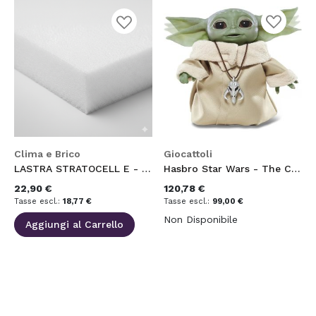
Aggiungi
Aggiungi
alla
alla
lista
lista
desideri
desideri
Clima e Brico
Giocattoli
LASTRA STRATOCELL E - BIANCO 30X1200X1000 30-40-50mm
Hasbro Star Wars - The Child Animatronic Edition, Giocattolo con Oltre 25 Combinazioni di Suoni e movimenti
22,90 €
120,78 €
18,77 €
99,00 €
Non Disponibile
Aggiungi al Carrello