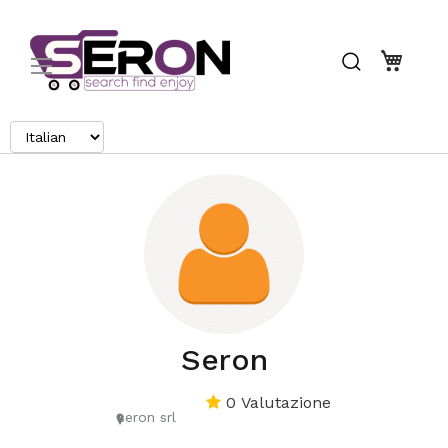
Search
Carrel
Seron
0 Valutazione
seron srl