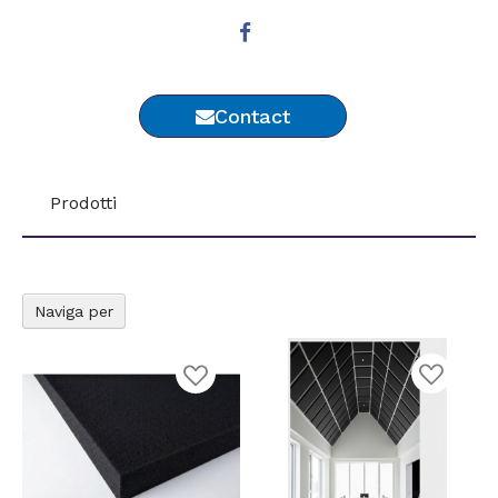
Contact
Prodotti
Naviga per
Aggiungi
Aggiungi
alla
alla
lista
lista