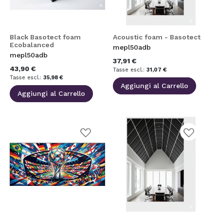
desideri
desideri
Black Basotect foam
Acoustic foam - Basotect
Ecobalanced
mepl50adb
mepl50adb
37,91 €
43,90 €
31,07 €
35,98 €
Aggiungi al Carrello
Aggiungi al Carrello
Aggiungi
Aggiungi
alla
alla
lista
lista
desideri
desideri