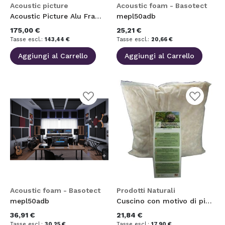
Acoustic picture
Acoustic foam - Basotect
Acoustic Picture Alu Frame Polyesterfiber Core
mepl50adb
175,00 €
25,21 €
143,44 €
20,66 €
Aggiungi al Carrello
Aggiungi al Carrello
Aggiungi
Aggiungi
alla
alla
lista
lista
desideri
desideri
Acoustic foam - Basotect
Prodotti Naturali
mepl50adb
Cuscino con motivo di pino cembro altoatesino (grande) 40 x 40 cm
36,91 €
21,84 €
30,25 €
17,90 €